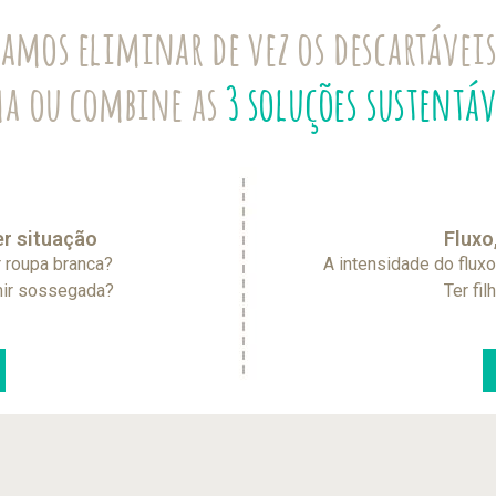
amos eliminar de vez os descartávei
ma ou combine as
3 soluções sustentá
r situação
Fluxo
r roupa branca?
A intensidade do fluxo
rmir sossegada?
Ter fi