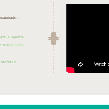
eccionados
vel respirável.
m na calcinha.
 universo.