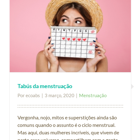
Tabús da menstruação
Por
ecoabs
|
3 março, 2020
|
Menstruação
Vergonha, nojo, mitos e superstições ainda são
comuns quando o assunto é o ciclo menstrual.
Mas aqui, duas mulheres incríveis, que vivem de
perto esse universo, compartilham com a gente