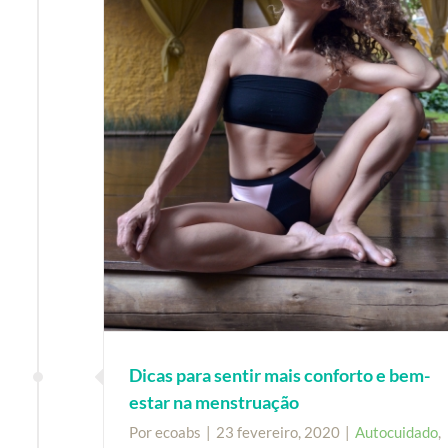
Dicas para sentir mais conforto e bem-
estar na menstruação
Por
ecoabs
|
23 fevereiro, 2020
|
Autocuidado
,