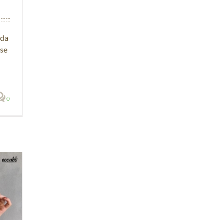
oda
sse
0