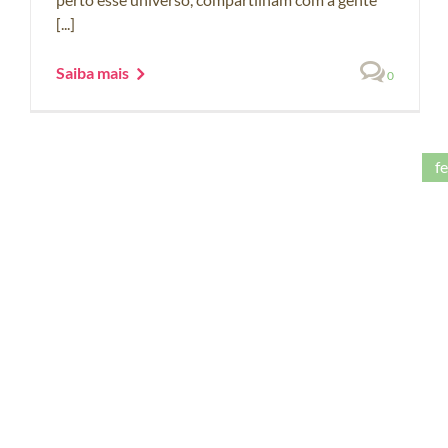
[...]
Saiba mais
0
f