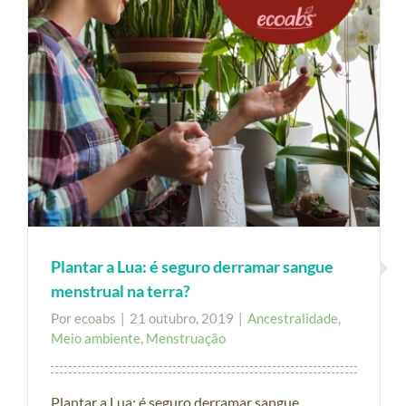
Plantar a Lua: é seguro derramar sangue
menstrual na terra?
Por
ecoabs
|
21 outubro, 2019
|
Ancestralidade
,
Meio ambiente
,
Menstruação
Plantar a Lua: é seguro derramar sangue