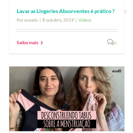
Lavar as Lingeries Absorventes é prático ?
Por
ecoabs
|
8 outubro, 2019
|
Vídeos
Saiba mais
0