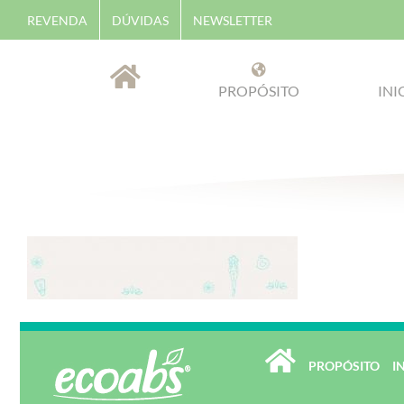
Skip
REVENDA
DÚVIDAS
NEWSLETTER
to
content
PROPÓSITO
INI
PROPÓSITO
I