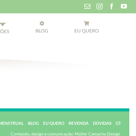
Instagram
Faceboo
You
Contato
BLOG
EU QUERO
ÕES
MENSTRUAL
BLOG
EU QUERO
REVENDA
DÚVIDAS
Conteúdo, design e comunicação: Müller Camacho Design