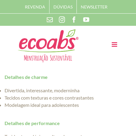
Skip
REVENDA
DÚVIDAS
NEWSLETTER
to
content
Instagram
Facebook
YouTube
Contato
Detalhes de charme
Divertida, interessante, moderninha
Tecidos com texturas e cores contrastantes
Modelagem ideal para adolescentes
Detalhes de performance