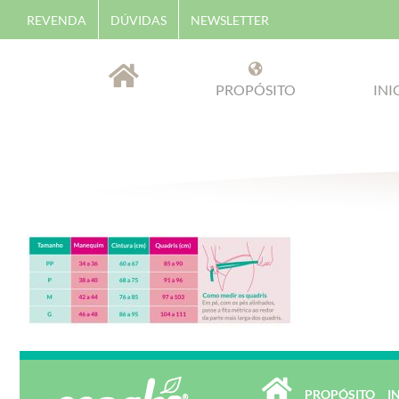
Skip
REVENDA
DÚVIDAS
NEWSLETTER
to
content
PROPÓSITO
INI
PROPÓSITO
I