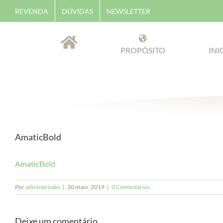
Skip
REVENDA
DÚVIDAS
NEWSLETTER
to
content
PROPÓSITO
INI
AmaticBold
AmaticBold
Por
adminecoabs
|
30 maio, 2019
|
0 Comentários
Deixe um comentário