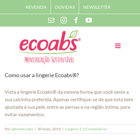
Skip
REVENDA
DÚVIDAS
NEWSLETTER
to
content
Instagram
Facebook
YouTube
Contato
Como usar a lingerie Ecoabs
®
?
Vista a lingerie Ecoabs
®
da mesma forma que você veste a
sua calcinha preferida. Apenas certifique-se de que está bem
ajustada à sua pele, entre as pernas e na região íntima, para
evitar vazamentos.
Por
adminecoabs
|
30 maio, 2019
|
Lingerie
|
0 Comentários