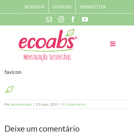
Skip
REVENDA
DÚVIDAS
NEWSLETTER
to
content
Instagram
Facebook
YouTube
Contato
favicon
Por
adminecoabs
|
23 maio, 2019
|
0 Comentários
Deixe um comentário