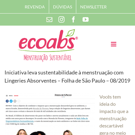
Skip
REVENDA
DÚVIDAS
NEWSLETTER
to
content
Instagram
Facebook
YouTube
Contato
Iniciativa leva sustentabilidade à menstruação com
Lingeries Absorventes – Folha de São Paulo – 08/2019
Vocês tem
ideia do
impacto que a
menstruação
descartável
gera no meio