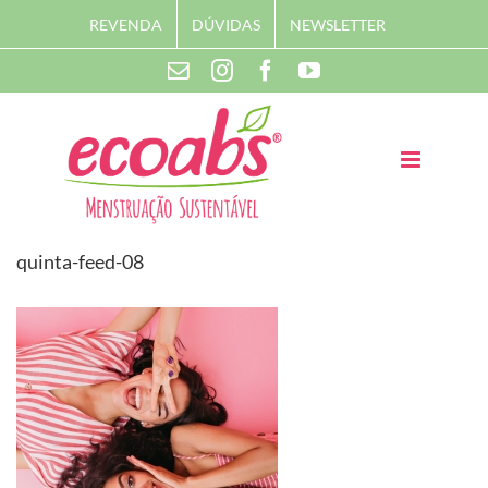
Skip
REVENDA
DÚVIDAS
NEWSLETTER
to
content
Instagram
Facebook
YouTube
Contato
quinta-feed-08