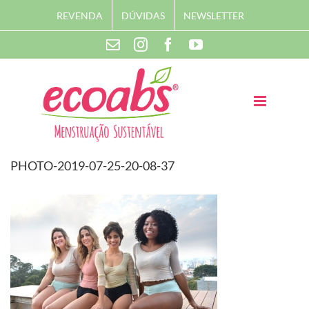
Skip
REVENDA
DÚVIDAS
NEWSLETTER
to
content
Instagram
Facebook
YouTube
Contato
PHOTO-2019-07-25-20-08-37